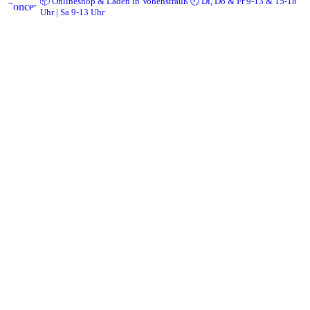
📦 Onlineshop & Laden in Vohenstrauß
🕘 Di, Do & Fr 9-13 & 15-18
Uhr | Sa 9-13 Uhr