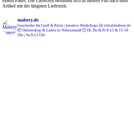
einem Paket. Die Lieferzeit bestimmt sich in diesem Fall nach dem
Artikel mit der längsten Lieferzeit.
mabery.de
Geschenke für Groß & Klein | kreative Workshops
✉️ info@mabery.de
📦 Onlineshop & Laden in Vohenstrauß
🕘 Di, Do & Fr 9-13 & 15-18
Uhr | Sa 9-13 Uhr